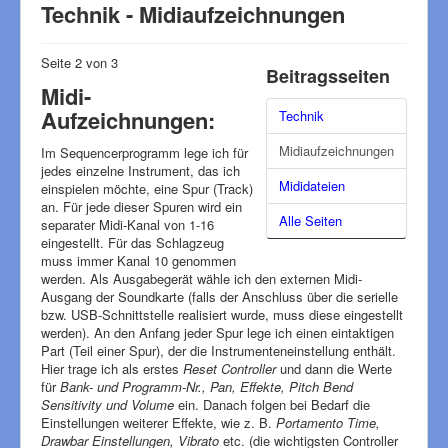
Technik - Midiaufzeichnungen
Seite 2 von 3
Beitragsseiten
Midi-
Aufzeichnungen:
Technik
Midiaufzeichnungen
Im Sequencerprogramm lege ich für
jedes einzelne Instrument, das ich
Mididateien
einspielen möchte, eine Spur (Track)
an. Für jede dieser Spuren wird ein
Alle Seiten
separater Midi-Kanal von 1-16
eingestellt. Für das Schlagzeug
muss immer Kanal 10 genommen
werden. Als Ausgabegerät wähle ich den externen Midi-
Ausgang der Soundkarte (falls der Anschluss über die serielle
bzw. USB-Schnittstelle realisiert wurde, muss diese eingestellt
werden). An den Anfang jeder Spur lege ich einen eintaktigen
Part (Teil einer Spur), der die Instrumenteneinstellung enthält.
Hier trage ich als erstes
Reset Controller
und dann die Werte
für
Bank- und Programm-Nr., Pan, Effekte, Pitch Bend
Sensitivity und Volume
ein. Danach folgen bei Bedarf die
Einstellungen weiterer Effekte, wie z. B.
Portamento Time,
Drawbar Einstellungen, Vibrato
etc. (die wichtigsten Controller