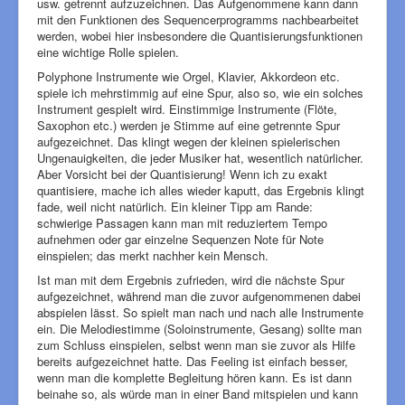
usw. getrennt aufzuzeichnen. Das Aufgenommene kann dann
mit den Funktionen des Sequencerprogramms nachbearbeitet
werden, wobei hier insbesondere die Quantisierungsfunktionen
eine wichtige Rolle spielen.
Polyphone Instrumente wie Orgel, Klavier, Akkordeon etc.
spiele ich mehrstimmig auf eine Spur, also so, wie ein solches
Instrument gespielt wird. Einstimmige Instrumente (Flöte,
Saxophon etc.) werden je Stimme auf eine getrennte Spur
aufgezeichnet. Das klingt wegen der kleinen spielerischen
Ungenauigkeiten, die jeder Musiker hat, wesentlich natürlicher.
Aber Vorsicht bei der Quantisierung! Wenn ich zu exakt
quantisiere, mache ich alles wieder kaputt, das Ergebnis klingt
fade, weil nicht natürlich. Ein kleiner Tipp am Rande:
schwierige Passagen kann man mit reduziertem Tempo
aufnehmen oder gar einzelne Sequenzen Note für Note
einspielen; das merkt nachher kein Mensch.
Ist man mit dem Ergebnis zufrieden, wird die nächste Spur
aufgezeichnet, während man die zuvor aufgenommenen dabei
abspielen lässt. So spielt man nach und nach alle Instrumente
ein. Die Melodiestimme (Soloinstrumente, Gesang) sollte man
zum Schluss einspielen, selbst wenn man sie zuvor als Hilfe
bereits aufgezeichnet hatte. Das Feeling ist einfach besser,
wenn man die komplette Begleitung hören kann. Es ist dann
beinahe so, als würde man in einer Band mitspielen und kann