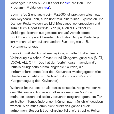
Messages für das MZ2000 findet ihr
hier
, die Bank und
Programm Meldungen
hier
).
Beim Tyros 2 und auch beim MZ2000 ist praktisch alles, was
das Keyboard kann, auch über Midi einstellbar. Expression und
Damper Pedal werden als Midi-Messages weitergegeben und
somit auch aufgezeichnet. Ach ja, auch die Aftertouch
Meldungen können ausgewertet und auf verschiedene
Funktionen umgelenkt werden. Auch das Damper Pedal lege
ich manchmal um auf eine andere Funktion, wie z. B.
Portamento an/aus.
Bevor ich mit der Aufnahme beginne, schalte ich die direkte
Verbindung zwischen Klaviatur und Klangerzeugung aus (MIDI,
LOCAL ALL OFF). Das hat den Vorteil, dass, nachdem die
Initialisierungsparts einmal abgespielt wurden, die
Instrumentenstimme über den Sequencer wiedergegeben wird
(Tastendruck geht zum Rechner und von da zurück zur
Klangerzeugung des Keyboards).
Welches Instrument ich als erstes einspiele, hängt von der Art
des Stückes ab. Auf jeden Fall muss man den Metronom
mitlaufen lassen und sollte versuchen möglichst genau im Takt
zu bleiben. Tempoänderungen können nachträglich eingegeben
werden. Man muss auch nicht direkt das ganze Stück
aufnehmen. Besser ist es, einzelne Teile wie Strophe, Refrain