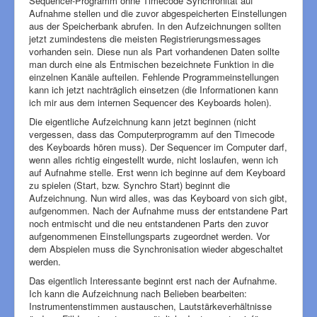
Sequencer-Programm ohne Timecode Synchronität auf
Aufnahme stellen und die zuvor abgespeicherten Einstellungen
aus der Speicherbank abrufen. In den Aufzeichnungen sollten
jetzt zumindestens die meisten Registrierungsmessages
vorhanden sein. Diese nun als Part vorhandenen Daten sollte
man durch eine als Entmischen bezeichnete Funktion in die
einzelnen Kanäle aufteilen. Fehlende Programmeinstellungen
kann ich jetzt nachträglich einsetzen (die Informationen kann
ich mir aus dem internen Sequencer des Keyboards holen).
Die eigentliche Aufzeichnung kann jetzt beginnen (nicht
vergessen, dass das Computerprogramm auf den Timecode
des Keyboards hören muss). Der Sequencer im Computer darf,
wenn alles richtig eingestellt wurde, nicht loslaufen, wenn ich
auf Aufnahme stelle. Erst wenn ich beginne auf dem Keyboard
zu spielen (Start, bzw. Synchro Start) beginnt die
Aufzeichnung. Nun wird alles, was das Keyboard von sich gibt,
aufgenommen. Nach der Aufnahme muss der entstandene Part
noch entmischt und die neu entstandenen Parts den zuvor
aufgenommenen Einstellungsparts zugeordnet werden. Vor
dem Abspielen muss die Synchronisation wieder abgeschaltet
werden.
Das eigentlich Interessante beginnt erst nach der Aufnahme.
Ich kann die Aufzeichnung nach Belieben bearbeiten:
Instrumentenstimmen austauschen, Lautstärkeverhältnisse