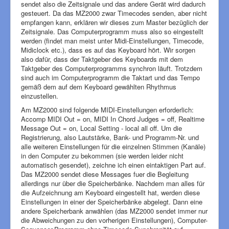
sendet also die Zeitsignale und das andere Gerät wird dadurch
gesteuert. Da das MZ2000 zwar Timecodes senden, aber nicht
empfangen kann, erklären wir dieses zum Master bezüglich der
Zeitsignale. Das Computerprogramm muss also so eingestellt
werden (findet man meist unter Midi-Einstellungen, Timecode,
Midiclock etc.), dass es auf das Keyboard hört. Wir sorgen
also dafür, dass der Taktgeber des Keyboards mit dem
Taktgeber des Computerprogramms synchron läuft. Trotzdem
sind auch im Computerprogramm die Taktart und das Tempo
gemäß dem auf dem Keyboard gewählten Rhythmus
einzustellen.
Am MZ2000 sind folgende MIDI-Einstellungen erforderlich:
Accomp MIDI Out = on, MIDI In Chord Judges = off, Realtime
Message Out = on, Local Setting - local all off. Um die
Registrierung, also Lautstärke, Bank- und Programm-Nr. und
alle weiteren Einstellungen für die einzelnen Stimmen (Kanäle)
in den Computer zu bekommen (sie werden leider nicht
automatisch gesendet), zeichne ich einen eintaktigen Part auf.
Das MZ2000 sendet diese Messages fuer die Begleitung
allerdings nur über die Speicherbänke. Nachdem man alles für
die Aufzeichnung am Keyboard eingestellt hat, werden diese
Einstellungen in einer der Speicherbänke abgelegt. Dann eine
andere Speicherbank anwählen (das MZ2000 sendet immer nur
die Abweichungen zu den vorherigen Einstellungen), Computer-