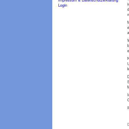
Login
M
e
a
e
U
D
C
I
D