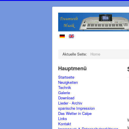
Aktuelle Seite:
Home
Hauptmenü
Startseite
Neuigkeiten
Technik
Galerie
Download
Lieder - Archiv
spanische Impression
Das Wetter in Calpe
Links
Kontakt
W
Impressum & Datenschutzerklärung