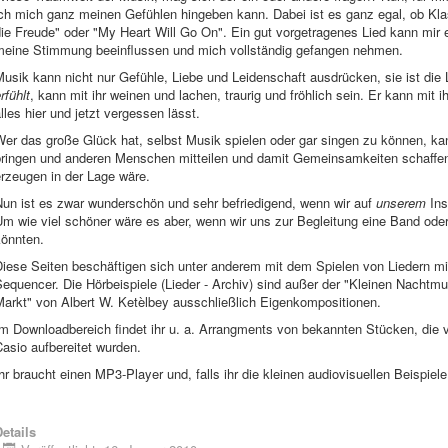
ich mich ganz meinen Gefühlen hingeben kann. Dabei ist es ganz egal, ob Kl
die Freude" oder "My Heart Will Go On". Ein gut vorgetragenes Lied kann mir
meine Stimmung beeinflussen und mich vollständig gefangen nehmen.
usik kann nicht nur Gefühle, Liebe und Leidenschaft ausdrücken, sie ist die 
rfühlt
, kann mit ihr weinen und lachen, traurig und fröhlich sein. Er kann mit i
lles hier und jetzt vergessen lässt.
Wer das große Glück hat, selbst Musik spielen oder gar singen zu können, k
bringen und anderen Menschen mitteilen und damit Gemeinsamkeiten schaffen,
rzeugen in der Lage wäre.
Nun ist es zwar wunderschön und sehr befriedigend, wenn wir auf
unserem
Ins
m wie viel schöner wäre es aber, wenn wir uns zur Begleitung eine Band ode
könnten.
iese Seiten beschäftigen sich unter anderem mit dem Spielen von Liedern mit
Sequencer. Die Hörbeispiele (Lieder - Archiv) sind außer der "Kleinen Nacht
Markt" von Albert W. Ketèlbey ausschließlich Eigenkompositionen.
Im Downloadbereich findet ihr u. a. Arrangments von bekannten Stücken, die
asio aufbereitet wurden.
hr braucht einen MP3-Player und, falls ihr die kleinen audiovisuellen Beispie
etails